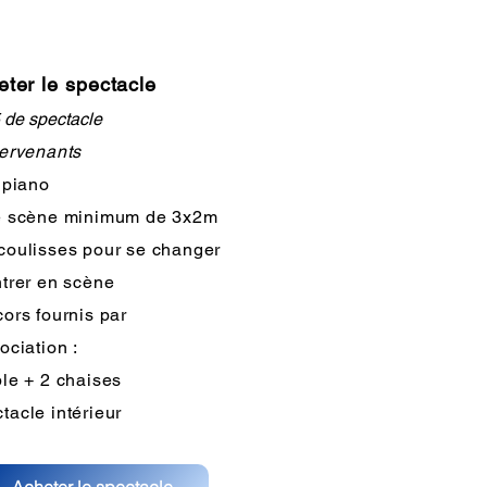
ter le spectacle
 de spectacle
tervenants
 piano
e scène minimum de 3x2m
coulisses pour se changer
ntrer en scène
cors fournis par
sociation :
ble + 2 chaises
tacle intérieur