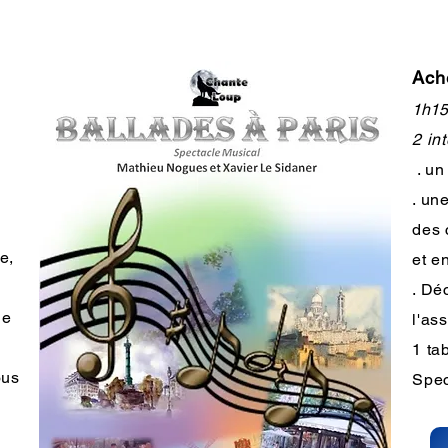
Ache
1h15
2 in
. un
. un
des 
e,
et e
. Dé
de
l'as
1 ta
ous
Spec