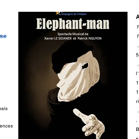
A
1
1
.
l
1
1
r
mais
.
.
rences
B
s