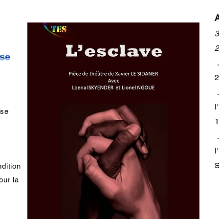
A
3
2
.
l
 se
1
.
l
S
dition
our la